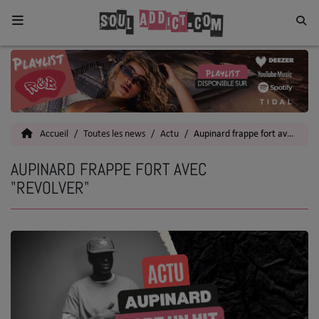
Home
Toutes les News
Accueil
Toutes les news
Actu
Aupinard frappe fort avec "revolver"
SOUL CULTURE
AUPINARD FRAPPE FORT AVEC
Actu
"REVOLVER"
Vidéos
Interviews
Talents
Top 5