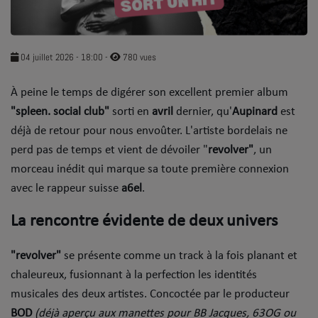
SOUL ADDICT PLAY
Flash News
04 juillet 2026 - 18:00
-
780 vues
5 bonnes raisons
À peine le temps de digérer son excellent premier album
"spleen. social club"
Dans la Street
sorti en
avril
dernier, qu'
Aupinard
est
déjà de retour pour nous envoûter. L'artiste bordelais ne
C quoi ton Actu ?
perd pas de temps et vient de dévoiler "
revolver"
, un
morceau inédit qui marque sa toute première connexion
Dans ton Téléphone
avec le rappeur suisse
a6el
.
Mic 2 Rue
​La rencontre évidente de deux univers
Première Fois
​"revolver"
se présente comme un track à la fois planant et
chaleureux, fusionnant à la perfection les identités
URBAN CULTURE
musicales des deux artistes. Concoctée par le producteur
Sport
BOD
(déjà aperçu aux manettes pour BB Jacques, 63OG ou