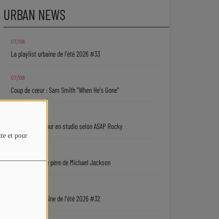
URBAN NEWS
07/08
La playlist urbaine de l'été 2026 #33
07/08
Coup de cœur : Sam Smith "When He's Gone"
07/08
Rihanna de retour en studio selon ASAP Rocky
ite et pour
07/08
Une série sur le père de Michael Jackson
06/08
La playlist urbaine de l'été 2026 #32