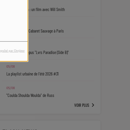
06/08
Jaafar Jackson : un film avec Will Smith
06/08
Ryan Leslie au Cabaret Sauvage à Paris
06/08
opulsé par Orejime
Isaiah Falls : l'opus "Lvrs Paradise (Side B)"
05/08
La playlist urbaine de l'été 2026 #31
05/08
"Coulda Shoulda Woulda" de Russ
VOIR PLUS