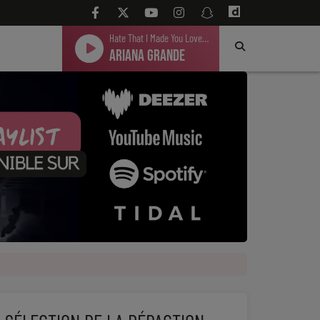
Hate That I Made You Love Me
Ariana Grande