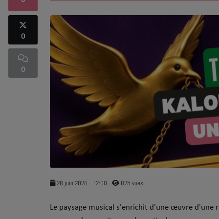
0
SOUL ADDICT PLAY
0
Flash News
5 bonnes raisons
0
Dans la Street
C quoi ton Actu ?
Dans ton Téléphone
Mic 2 Rue
Première Fois
28 juin 2026 - 12:00
-
825 vues
URBAN CULTURE
​Le paysage musical s'enrichit d'une œuvre d'une ra