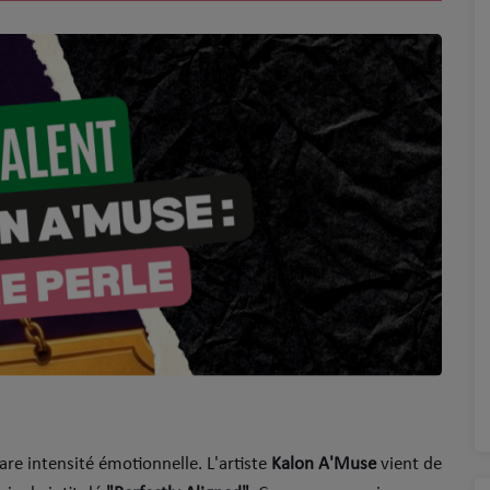
re intensité émotionnelle. L'artiste
Kalon A'Muse
vient de