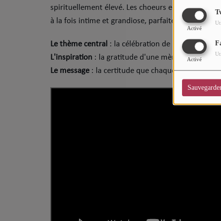
spirituellement élevé. Les choeurs envoûtants r
CHARTS
T
à la fois intime et grandiose, parfaite pour accom
Ut
Top Soul Addict
Activé
F
Le thème central
: la célébration de l'amour vérita
Wiki RnB
Ut
​L'inspiration
: la gratitude d'une mère face au bonh
Activé
​Le message
: la certitude que chaque chose arrive
SOUL ADDICT RADIO
Sauvegarde
Grille des programmes
Titres diffusés
Playlist
MY SOUL ADDICT
T'Chat
L'équipe Soul Addict