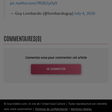
Dossier de Presse
pic.twitter.com/YfQlEZyOy9
Service Commercial
— Guy Lombardo (@lombardoguy)
July 4, 2026
Contact
COMMENTAIRES(0)
Se connecter
Connectez-vous pour commenter cet article
SE CONNECTER
© Soul-Addict.com, le site de l'Urban-Soul Culture | Toute reproduction est interdite
sans notre autorisation |
Politique de confidentialité
|
Mentions légales