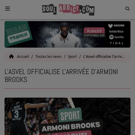
Home
Toutes les News
Accueil
Toutes les news
Sport
L'Asvel officialise l'arrivée d'Armoni Brooks
SOUL CULTURE
L'ASVEL OFFICIALISE L'ARRIVÉE D'ARMONI
Actu
BROOKS
Vidéos
Interviews
Talents
Top 5