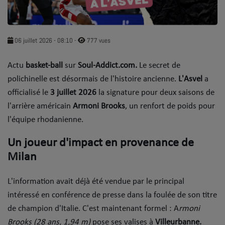
SOUL ADDICT PLAY
Flash News
06 juillet 2026 - 08:10
-
777 vues
5 bonnes raisons
​Actu
basket-ball
sur
Soul-Addict.com.
Le secret de
Dans la Street
polichinelle est désormais de l'histoire ancienne.
L'Asvel
a
officialisé le
3 juillet 2026
la signature pour deux saisons de
C quoi ton Actu ?
l'arrière américain
Armoni Brooks
, un renfort de poids pour
l'équipe rhodanienne.
Dans ton Téléphone
​Un joueur d'impact en provenance de
Mic 2 Rue
Milan
Première Fois
​L'information avait déjà été vendue par le principal
intéressé en conférence de presse dans la foulée de son titre
URBAN CULTURE
de champion d'Italie. C'est maintenant formel : A
rmoni
Sport
Brooks (28 ans, 1,94 m)
pose ses valises à
Villeurbanne.