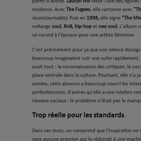
parmi d'autres.
Lauryn Hill
reste l'une des figures
Sport
moderne. Avec
The Fugees
, elle cartonne avec
"Th
incontournable)
. Puis en
1998,
elle signe
"The Mis
Mode
mélange
soul, RnB, hip-hop
et
neo soul
. L'album 
Cinéma
un record à l'époque pour une artiste féminine.
Buzz
C'est précisément pour ça que son silence discogr
beaucoup imaginaient voir une suite rapidement, 
Dossiers
avait tout : la reconnaissance des critiques, le s
place centrale dans la culture. Pourtant, elle n'a
AGENDA
années, cette absence a beaucoup nourri les interp
perfectionniste, d'autres qu'elle a une relation co
Concerts
réseaux sociaux : le problème n'était pas le manque
Festivals
Trop réelle pour les standards
CONCOURS
Dans ses mots, on comprend que l'inspiration ne suf
sans aucune pression qui la réduirait à une machi