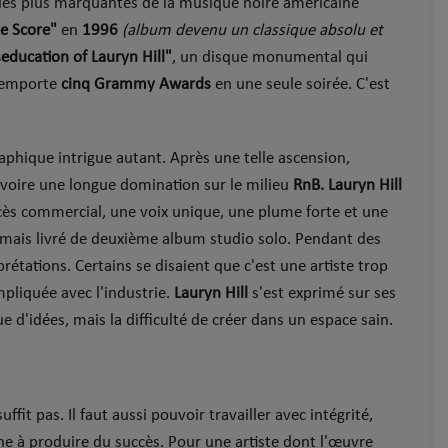
 les plus marquantes de la musique noire américaine
e Score"
en
1996
(album devenu un classique absolu et
education of Lauryn Hill"
, un disque monumental qui
remporte
cinq Grammy Awards
en une seule soirée. C'est
aphique intrigue autant. Après une telle ascension,
voire une longue domination sur le milieu
RnB. Lauryn Hill
uccès commercial, une voix unique, une plume forte et une
 jamais livré de deuxième album studio solo. Pendant des
rétations. Certains se disaient que c'est une artiste trop
mpliquée avec l'industrie.
Lauryn Hill
s'est exprimé sur ses
 d'idées, mais la difficulté de créer dans un espace sain.
fit pas. Il faut aussi pouvoir travailler avec intégrité,
ne à produire du succès. Pour une artiste dont l'œuvre