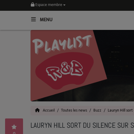
Espace membre
MENU
Home
Toutes les News
SOUL CULTURE
Actu
Vidéos
Interviews
Accueil
Toutes les news
Buzz
Lauryn Hill sort
Talents
LAURYN HILL SORT DU SILENCE SUR 
Top 5