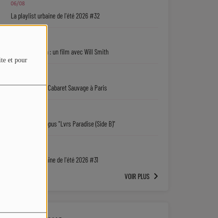
06/08
La playlist urbaine de l'été 2026 #32
06/08
Jaafar Jackson : un film avec Will Smith
ite et pour
06/08
Ryan Leslie au Cabaret Sauvage à Paris
06/08
Isaiah Falls : l'opus "Lvrs Paradise (Side B)"
05/08
La playlist urbaine de l'été 2026 #31
VOIR PLUS