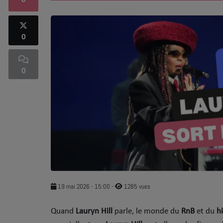
0
SOUL ADDICT PLAY
0
Flash News
5 bonnes raisons
0
Dans la Street
C quoi ton Actu ?
Dans ton Téléphone
Mic 2 Rue
Première Fois
19 mai 2026 - 15:00
-
1285 vues
Quand
Lauryn Hill
parle, le monde du
RnB
et du
h
URBAN CULTURE