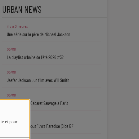
URBAN NEWS
il y a 3 heures
Une série sur le père de Michael Jackson
06/08
La playlist urbaine de l'été 2026 #32
06/08
Jaafar Jackson : un film avec Will Smith
06/08
Ryan Leslie au Cabaret Sauvage à Paris
06/08
ite et pour
Isaiah Falls : l'opus "Lvrs Paradise (Side B)"