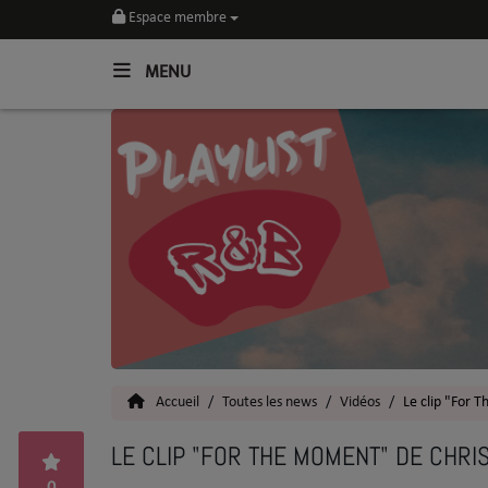
Espace membre
MENU
Home
Toutes les News
SOUL CULTURE
Actu
Vidéos
Interviews
Accueil
Toutes les news
Vidéos
Le clip "For 
Talents
LE CLIP "FOR THE MOMENT" DE CHR
Top 5