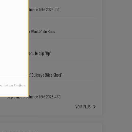
05/08
La playlist urbaine de l'été 2026 #31
05/08
"Coulda Shoulda Woulda" de Russ
05/08
Keith D. Robinson : le clip "Up"
05/08
Sy'Rai : écoutez "Bullseye (Nice Shot)"
opulsé par Orejime
04/08
La playlist urbaine de l'été 2026 #30
VOIR PLUS