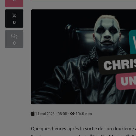
0
SOUL ADDICT PLAY
0
Flash News
5 bonnes raisons
0
Dans la Street
C quoi ton Actu ?
Dans ton Téléphone
Mic 2 Rue
Première Fois
11 mai 2026 - 08:00
-
1046 vues
Quelques heures après la sortie de son douzième 
URBAN CULTURE