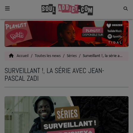
Home
Toutes les News
Accueil
Toutes les news
Séries
Surveillant !, la série avec Jean-Pascal Zadi
SOUL CULTURE
SURVEILLANT !, LA SÉRIE AVEC JEAN-
Actu
PASCAL ZADI
Vidéos
Interviews
Talents
Top 5