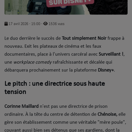
SOUL ADDICT PLAY
Flash News
17 avril 2026 - 15:00
-
1536 vues
5 bonnes raisons
​Le duo derrière le succès de
Tout simplement Noir
frappe à
nouveau. Exit les plateaux de cinéma et les faux
Dans la Street
documentaires, place à l'univers carcéral avec
Surveillant !
,
C quoi ton Actu ?
une
workplace comedy
rafraîchissante et décalée qui
débarquera prochainement sur la plateforme
Disney+
.
Dans ton Téléphone
​Le pitch : une directrice sous haute
Mic 2 Rue
tension
Première Fois
​Corinne Maillard
n'est pas une directrice de prison
ordinaire. À la tête du centre de détention de
Chénoise,
elle
URBAN CULTURE
gère son établissement comme une véritable "mère poule",
Sport
couvant aussi bien ses détenus que ses gardiens, dont la