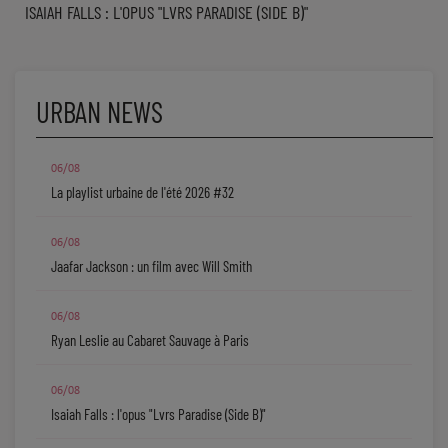
ISAIAH FALLS : L'OPUS "LVRS PARADISE (SIDE B)"
SOUL ADDICT PLAY
Flash News
URBAN NEWS
5 bonnes raisons
Dans la Street
06/08
La playlist urbaine de l'été 2026 #32
C quoi ton Actu ?
Dans ton Téléphone
06/08
Jaafar Jackson : un film avec Will Smith
Mic 2 Rue
06/08
Première Fois
Ryan Leslie au Cabaret Sauvage à Paris
06/08
URBAN CULTURE
Isaiah Falls : l'opus "Lvrs Paradise (Side B)"
Sport