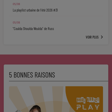
05/08
Mode
La playlist urbaine de l'été 2026 #31
Cinéma
05/08
"Coulda Shoulda Woulda" de Russ
Buzz
VOIR PLUS
Dossiers
AGENDA
Concerts
5 BONNES RAISONS
Festivals
CONCOURS
CHARTS