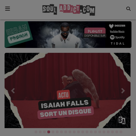
Home
Previous
Next
Toutes les News
SOUL CULTURE
Actu
Vidéos
Interviews
Talents
Top 5