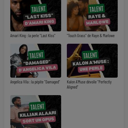
Amari King : la perle "Last Kiss"
"Touch Grass" de Raye & Marlowe
Angelica Vila : la pépite "Damaged"
Kalon A'Muse dévoile "Perfectly
Aligned"