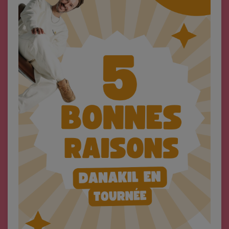
Top Soul Addict
Wiki RnB
SOUL ADDICT RADIO
Grille des programmes
Titres diffusés
Playlist
MY SOUL ADDICT
T'Chat
L'équipe Soul Addict