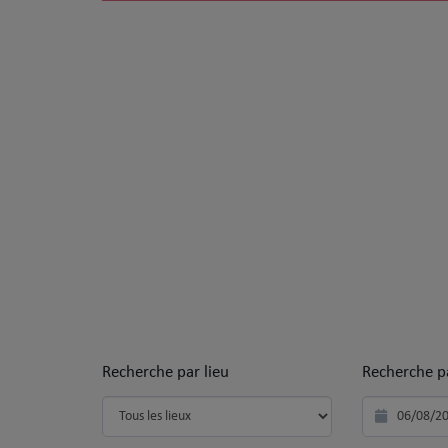
SOUL ADDICT PLAY
Flash News
5 bonnes raisons
Dans la Street
C quoi ton Actu ?
Dans ton Téléphone
Mic 2 Rue
Première Fois
Recherche par lieu
Recherche p
URBAN CULTURE