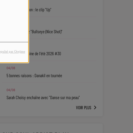
05/08
Keith D. Robinson : le clip "Up"
05/08
Sy'Rai : écoutez "Bullseye (Nice Shot)"
04/08
opulsé par Orejime
La playlist urbaine de l'été 2026 #30
04/08
5 bonnes raisons : Danakil en tournée
04/08
Sarah Choisy enchaîne avec "Danse sur ma peau"
VOIR PLUS