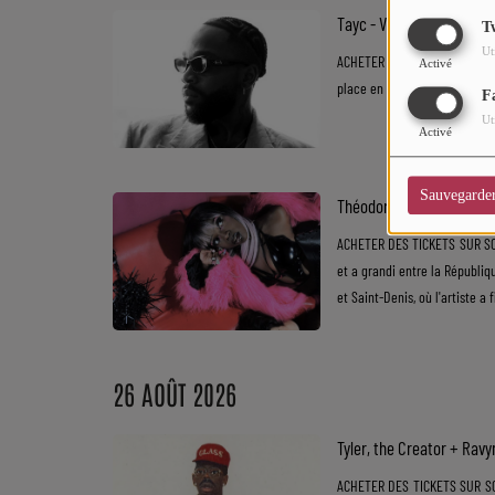
CHARTS
Tayc - V and B Fest' @ 
T
Ut
ACHETER DES TICKETS SUR SOUL
Top Soul Addict
Activé
place en tant que visionnaire 
F
Wiki RnB
Ut
Activé
SOUL ADDICT RADIO
Sauvegarde
Théodora - Amnésia @ A
Grille des programmes
ACHETER DES TICKETS SUR SOU
et a grandi entre la Républiq
Titres diffusés
et Saint-Denis, où l'artiste a 
Playlist
26 AOÛT 2026
MY SOUL ADDICT
T'Chat
Tyler, the Creator + Rav
ACHETER DES TICKETS SUR SOU
L'équipe Soul Addict