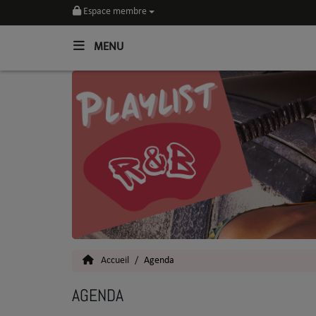
Espace membre
MENU
Home
Toutes les News
SOUL CULTURE
Actu
Vidéos
Interviews
Accueil
Agenda
Talents
AGENDA
Top 5