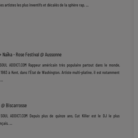
es artistes les plus inventifs et décalés de la sphère rap. ...
+ Naïka - Rose Festival @ Aussonne
OUL ADDICT.COM Rappeur américain très populaire partout dans le monde,
1983 à Kent, dans l'État de Washington. Artiste multi-platine, il est notamment
..
.. @ Biscarrosse
OUL ADDICT.COM Depuis plus de quinze ans, Cut Killer est le DJ le plus
ais. ...