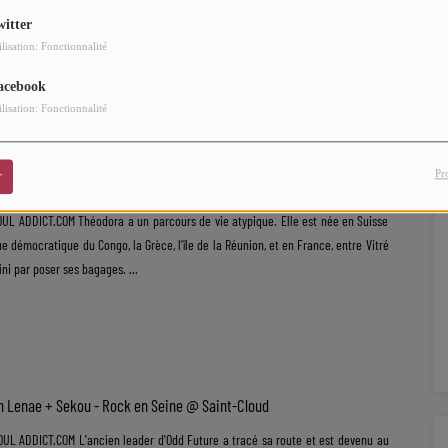
Château-Gontier-sur-Mayenne
witter
ilisation: Fonctionnalité
 ADDICT.COM Tayc, le créateur de l’afrolov’ revient sur scène et confirme sa
musical. ...
acebook
ilisation: Fonctionnalité
Pr
r
gde
L ADDICT.COM Théodora a un parcours de vie atypique. Elle est née en Suisse
ue démocratique du Congo, la Grèce, l’île de la Réunion, et en France, entre Vitré
fini par poser ses bagages. ...
yn Lenae + Sekou - Rock en Seine @ Saint-Cloud
L ADDICT.COM L'ancien leader d'Odd Future a tracé sa route et est devenu au