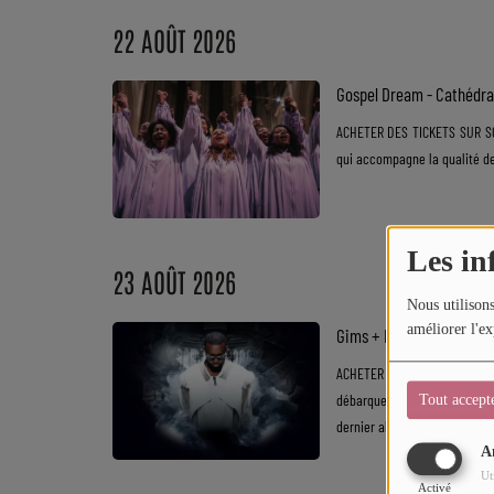
Sport
22 AOÛT 2026
Mode
Gospel Dream - Cathédra
Cinéma
ACHETER DES TICKETS SUR SOUL
qui accompagne la qualité des
Buzz
Dossiers
Les in
23 AOÛT 2026
AGENDA
Nous utilisons
Concerts
améliorer l'ex
Gims + Eve La Marka - Ca
Festivals
ACHETER DES TICKETS SUR S
débarque dans votre ville. Ve
Tout accept
dernier album ainsi que ses pl
CONCOURS
A
Ut
Activé