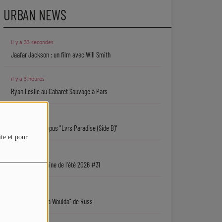
URBAN NEWS
il y a 33 secondes
Jaafar Jackson : un film avec Will Smith
il y a 3 heures
Ryan Leslie au Cabaret Sauvage à Pars
il y a 7 heures
Isaiah Falls : l'opus "Lvrs Paradise (Side B)"
ite et pour
05/08
La playlist urbaine de l'été 2026 #31
05/08
"Coulda Shoulda Woulda" de Russ