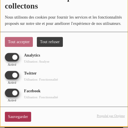
collectons
26 Avenue Princesse Grace
Mode
98000, Monaco
Nous utilisons des cookies pour fournir les services et les fonctionnalités
Cinéma
proposés sur notre site et pour améliorer l'expérience de nos utilisateurs.
ACHETER DES TICKETS SUR SOUL ADDICT.COM
Buzz
Le Jimmy'z Monte-Carlo vous promet une programmation
Tout accepter
Tout refuser
Dossiers
riche en événements qui enchantera les nuits monégasques
Analytics
avec notamment Mike Will Made It.
Utilisation: Analyse
AGENDA
Activé
Twitter
Concerts
Utilisation: Fonctionnalité
Activé
Festivals
Facebook
Utilisation: Fonctionnalité
Activé
CONCOURS
Propulsé par Orejime
Sauvegarder
CHARTS