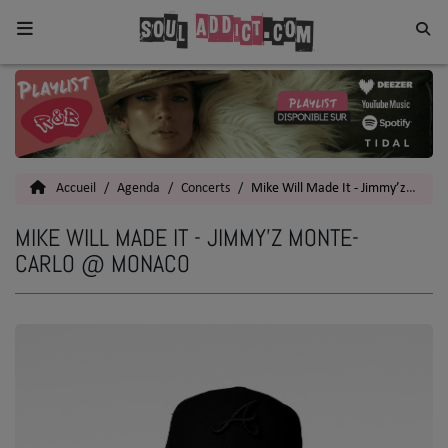
Home
Toutes les News
Accueil
Agenda
Concerts
Mike Will Made It - Jimmy’z Monte-Carlo @ Monaco
SOUL CULTURE
MIKE WILL MADE IT - JIMMY’Z MONTE-
Actu
CARLO @ MONACO
Vidéos
Interviews
Talents
Top 5