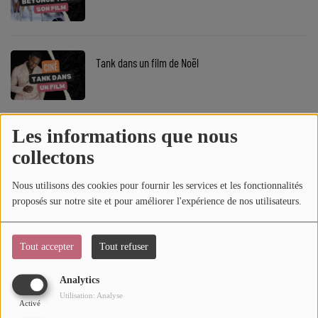
SOUL ADDICT PLAY
Flash News
Tank dans un film de Noël
5 bonnes raisons
Dans la Street
Les informations que nous
Le concert de Beyoncé au cinéma
C quoi ton Actu ?
collectons
Dans ton Téléphone
Nous utilisons des cookies pour fournir les services et les fonctionnalités
proposés sur notre site et pour améliorer l'expérience de nos utilisateurs.
Mic 2 Rue
SCH débarque au cinéma
Première Fois
Tout accepter
Tout refuser
Analytics
URBAN CULTURE
Utilisation: Analyse
Le trailer de Banlieusards 2 sur Netflix
Activé
Sport