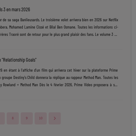
t dans le cadre d'une émission de dating. Les filles cherchent l'amour. La
ds 3 en mars 2026
 de sa saga Banlieusards. Le troisième volet arrivera bien en 2026 sur Netflix
bera, Mohamed Lamine Cissé et Bilal Ben Osmane. Toutes les informations ci-
rères Traoré sont de retour pour le plus grand plaisir des fans. Le volume 3 de
ery James sera disponible sur Netflix dès le 4 mars 2026. La plateforme parle du
c, Banlieusards 3 devrait être le tout dernier. De quoi parlera "Banlieusards 3" ?
ans sa carrière musicale, mais l'influence de la rue est......
m "Relationship Goals"
 en étant à l'affiche d'un film qui arrivera cet hiver sur la plateforme Prime
groupe Destiny's Child donnera la réplique au rappeur Method Man. Toutes les
lly Rowland + Method Man Dès le 4 février 2026, Prime Video proposera à ses
lationship Goals" avec au casting Kelly Rowland et Method Man. Au programme
, rivalité et romance. Kelly campera le rôle d'une productrice de télévision
od Man se mettra dans la peau......
8
9
10