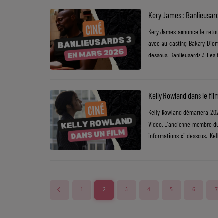
Atkins) — qui se rencontren
Kery James : Banlieusar
Dossier de Presse
suite......
Kery James annonce le retour
Service Commercial
avec au casting Bakary Diom
dessous. Banlieusards 3 Les f
Contact
Banlieusards de Leïla Sy et K
dernier volet de la saga. Don
Noumouké franchit une étape d
Kelly Rowland dans le fil
Kelly Rowland démarrera 2026
Video. L'ancienne membre du 
informations ci-dessous. Ke
abonnés le long-métrage "Re
de cette comédie romantique
ambitieuse. De son côté, Meth
1
2
3
4
5
6
7