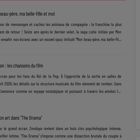
eau-père, ma belle-fille et moi
cteur de mensonges et cachez les animaux de compagnie : la franchise la plus
st de retour ! Seize ans après le dernier volet, la saga culte initiée par Mon
 envahir nos écrans avec un nouvel opus intitulé "Mon beau-père, ma belle-fille
etour, la production a frappé fort en invitant une icône de la pop mondiale à
​Le nouveau défi d'Ariana Grande ​Forte du succès planétaire de Wicked et de sa
de......
n : les chansons du film
 cran pour les fans du Roi de la Pop. À l'approche de la sortie en salles de
ril 2026, les détails sur la structure musicale du film viennent de tomber. Sans
e s'annonce comme un voyage nostalgique et puissant à travers les années les
Un voyage des Jackson 5 à l'ère "Bad" ​Porté par Jaafar Jackson, le film semble
lair : se concentrer sur l'ascension fulgurante de l'artiste. La sélection musicale
a ses débuts d'enfant prodige avec la Motown......
n art dans "The Drama"
ur le grand écran, Zendaya revient dans un huis clos psychologique intense.
hriller intime, "The Drama" s'impose comme une dissection brutale du couple à