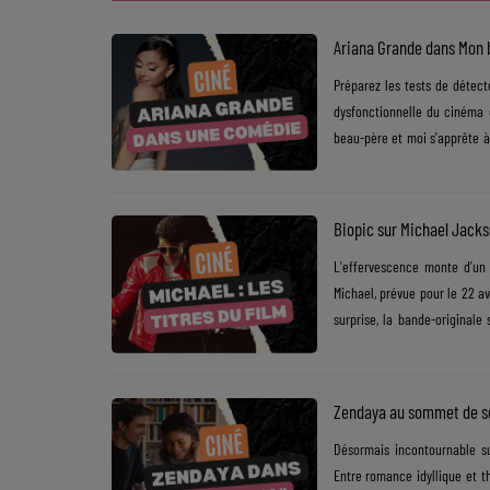
Ariana Grande dans Mon b
SOUL ADDICT PLAY
​Préparez les tests de déte
Flash News
dysfonctionnelle du cinéma e
beau-père et moi s'apprête à
5 bonnes raisons
et moi". ​Et pour ce grand r
rejoindre le ring familial. 
Dans la Street
suite, Ariana Grande continue 
Biopic sur Michael Jackso
C quoi ton Actu ?
​L'effervescence monte d'un
Michael, prévue pour le 22 av
Dans ton Téléphone
surprise, la bande-original
Mic 2 Rue
plus lumineuses de la star. ​
avoir fait un choix narratif c
Première Fois
confirme que le récit couvrir
Zendaya au sommet de so
​Désormais incontournable s
URBAN CULTURE
Entre romance idyllique et t