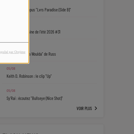
06/08
Isaiah Falls : l'opus "Lvrs Paradise (Side B)"
05/08
La playlist urbaine de l'été 2026 #31
05/08
opulsé par Orejime
"Coulda Shoulda Woulda" de Russ
05/08
Keith D. Robinson : le clip "Up"
05/08
Sy'Rai : écoutez "Bullseye (Nice Shot)"
VOIR PLUS