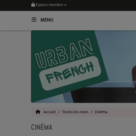
Espace membre
MENU
Home
Toutes les News
SOUL CULTURE
Actu
Vidéos
Interviews
Accueil
Toutes les news
Cinéma
Talents
CINÉMA
Top 5