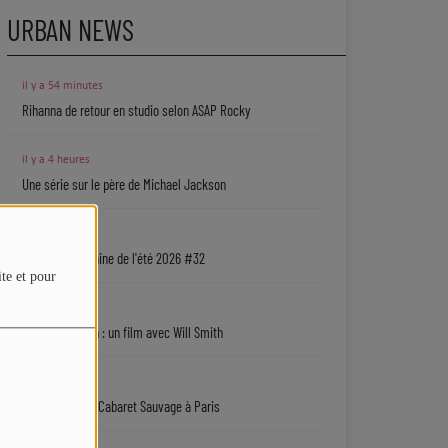
URBAN NEWS
il y a 54 minutes
Rihanna de retour en studio selon ASAP Rocky
il y a 4 heures
Une série sur le père de Michael Jackson
06/08
La playlist urbaine de l'été 2026 #32
ite et pour
06/08
Jaafar Jackson : un film avec Will Smith
06/08
Ryan Leslie au Cabaret Sauvage à Paris