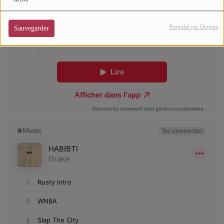
Propulsé par Orejime
Sauvegarder