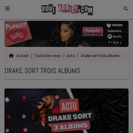
Home
Toutes les News
Accueil
Toutes les news
Actu
Drake sort trois albums
SOUL CULTURE
DRAKE SORT TROIS ALBUMS
Actu
Vidéos
Interviews
Talents
Top 5