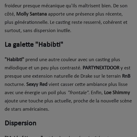
froideur presque mécanique qu'ils maîtrisent bien. De son
Top Soul Addict
côté,
Molly Santana
apporte une présence plus récente,
Wiki RnB
plus générationnelle. Le casting reste resserré, cohérent et
surtout, sans dispersion inutile.
SOUL ADDICT RADIO
La galette "Habibti"
Grille des programmes
"Habibti"
prend une autre couleur avec un casting plus
Titres diffusés
mélodique et un peu plus contrasté.
PARTYNEXTDOOR
y est
presque une extension naturelle de Drake sur le terrain
RnB
Playlist
nocturne.
Sexyy Red
vient casser cette ambiance plus lisse
avec une énergie un poil plus
"frontale".
Enfin,
Loe Shimmy
ajoute une touche plus actuelle, proche de la nouvelle scène
MY SOUL ADDICT
de stars américaines.
T'Chat
Dispersion
L'équipe Soul Addict