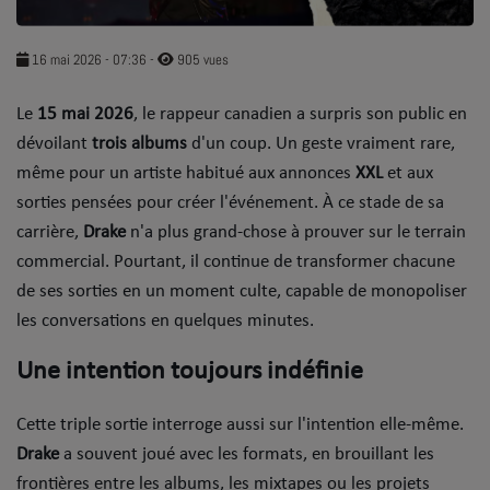
SOUL ADDICT PLAY
16 mai 2026 - 07:36
-
905 vues
Flash News
Le
15 mai 2026
, le rappeur canadien a surpris son public en
5 bonnes raisons
dévoilant
trois
albums
d'un coup. Un geste vraiment rare,
Dans la Street
même pour un artiste habitué aux annonces
XXL
et aux
sorties pensées pour créer l'événement. À ce stade de sa
C quoi ton Actu ?
carrière,
Drake
n'a plus grand-chose à prouver sur le terrain
commercial. Pourtant, il continue de transformer chacune
Dans ton Téléphone
de ses sorties en un moment culte, capable de monopoliser
Mic 2 Rue
les conversations en quelques minutes.
Première Fois
Une intention toujours indéfinie
Cette triple sortie interroge aussi sur l'intention elle-même.
URBAN CULTURE
Drake
a souvent joué avec les formats, en brouillant les
Sport
frontières entre les albums, les mixtapes ou les projets