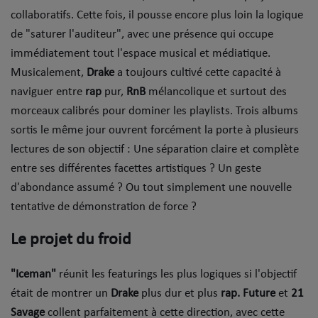
collaboratifs. Cette fois, il pousse encore plus loin la logique
Mode
de "saturer l'auditeur", avec une présence qui occupe
Cinéma
immédiatement tout l'espace musical et médiatique.
Musicalement,
Drake
a toujours cultivé cette capacité à
Buzz
naviguer entre
rap
pur,
RnB
mélancolique et surtout des
morceaux calibrés pour dominer les playlists. Trois albums
Dossiers
sortis le même jour ouvrent forcément la porte à plusieurs
lectures de son objectif : Une séparation claire et complète
AGENDA
entre ses différentes facettes artistiques ? Un geste
d'abondance assumé ? Ou tout simplement une nouvelle
Concerts
tentative de démonstration de force ?
Festivals
Le projet du froid
CONCOURS
"Iceman"
réunit les featurings les plus logiques si l'objectif
était de montrer un
Drake
plus dur et plus
rap.
Future
et
21
CHARTS
Savage
collent parfaitement à cette direction, avec cette