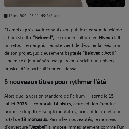
SOUL ADDICT PLAY
16 mai 2026 - 15:00
-
648 vues
Flash News
​Dix mois après avoir conquis son public avec son deuxième
5 bonnes raisons
album studio,
"Beloved",
le crooner californien
Givēon
fait
Dans la Street
un retour remarqué. L'artiste vient de dévoiler la réédition
de son projet, judicieusement baptisée
"Beloved : Act II"
.
C quoi ton Actu ?
Une mise à jour généreuse qui vient enrichir un univers
musical déjà particulièrement dense.
Dans ton Téléphone
5 nouveaux titres pour rythmer l'été
Mic 2 Rue
Première Fois
Alors que la version standard de l'album — sortie le
15
juillet 2025
— comptait
14 pistes
, cette édition étendue
propose cinq titres supplémentaires, portant le projet à un
URBAN CULTURE
total de
19 morceaux
. ​Parmi les nouveautés, le morceau
Sport
d'ouverture
"Jezebel"
s'impose immédiatement comme l'un