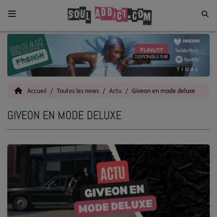
Home
Toutes les News
Accueil
Toutes les news
Actu
Giveon en mode deluxe
SOUL CULTURE
GIVEON EN MODE DELUXE
Actu
Vidéos
Interviews
Talents
Top 5