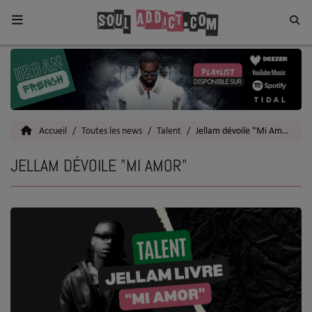
Home
Toutes les News
Accueil
Toutes les news
Talent
Jellam dévoile "Mi Amor"
SOUL CULTURE
JELLAM DÉVOILE "MI AMOR"
Actu
Vidéos
Interviews
Talents
Top 5