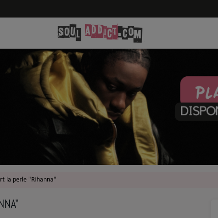
rt la perle "Rihanna"
NNA"