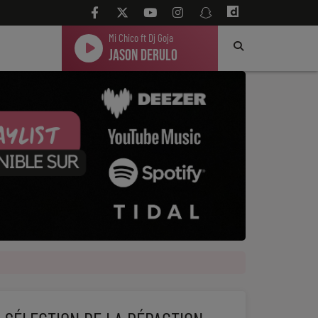
Mi Chico ft Dj Goja
Jason Derulo