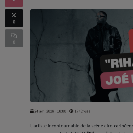
0
SOUL ADDICT PLAY
0
Flash News
5 bonnes raisons
0
Dans la Street
C quoi ton Actu ?
Dans ton Téléphone
Mic 2 Rue
Première Fois
24 avril 2026 - 18:00
-
1742 vues
L'artiste incontournable de la scène afro-caribée
URBAN CULTURE