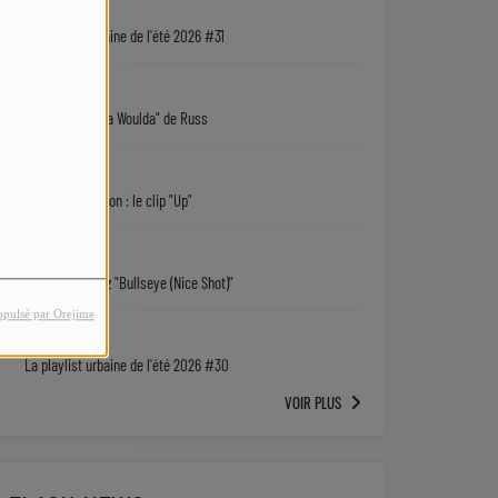
05/08
La playlist urbaine de l'été 2026 #31
05/08
"Coulda Shoulda Woulda" de Russ
05/08
Keith D. Robinson : le clip "Up"
05/08
Sy'Rai : écoutez "Bullseye (Nice Shot)"
opulsé par Orejime
04/08
La playlist urbaine de l'été 2026 #30
VOIR PLUS