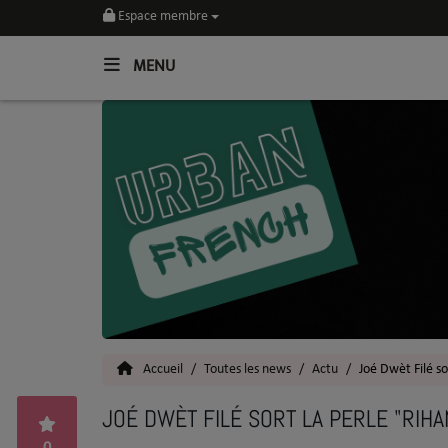
Espace membre
MENU
Home
Toutes les News
SOUL CULTURE
Actu
Vidéos
Interviews
Accueil
Toutes les news
Actu
Joé Dwèt Filé so
Talents
JOÉ DWÈT FILÉ SORT LA PERLE "RIHA
Top 5