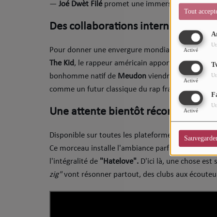
—
Joé Dwèt Filé
promet une immersion totale dan
CHARTS
Tout accept
​Des collaborations internationales 
Top Soul Addict
A
Ut
Wiki RnB
​Pour donner une envergure mondiale à
"Hatelove
Activé
The Kid
, le rappeur américain apportera une touch
T
bonhomme natif de
Meudon
viendra poser son fl
Ut
SOUL ADDICT RADIO
Activé
comme un futur classique du rap français.
F
Grille des programmes
Ut
​Une attente bientôt récompensée
Activé
Titres diffusés
​Disponible sur toutes les plateformes de streami
Sauvegarde
Playlist
Ce morceau installe l'ambiance parfaite avant le
2
l'intégralité de
"Hatelove".
​D'ici là, une chose est 
MY SOUL ADDICT
zig"
vont résonner partout, des clubs aux écouteurs
T'Chat
L'équipe Soul Addict