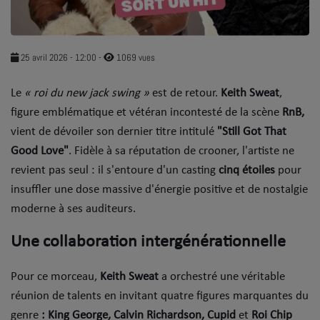
SOUL ADDICT PLAY
Flash News
25 avril 2026 - 12:00
-
1069 vues
5 bonnes raisons
​Le
« roi du new jack swing »
est de retour.
Keith Sweat
,
Dans la Street
figure emblématique et vétéran incontesté de la scène
RnB,
vient de dévoiler son dernier titre intitulé
"Still Got That
C quoi ton Actu ?
Good Love"
. Fidèle à sa réputation de crooner, l'artiste ne
revient pas seul : il s'entoure d'un casting
cinq étoiles
pour
Dans ton Téléphone
insuffler une dose massive d'énergie positive et de nostalgie
Mic 2 Rue
moderne à ses auditeurs.
Première Fois
​Une collaboration intergénérationnelle
​Pour ce morceau,
Keith Sweat
a orchestré une véritable
URBAN CULTURE
réunion de talents en invitant quatre figures marquantes du
Sport
genre
: King George, ​Calvin Richardson, ​Cupid
et ​
Roi Chip