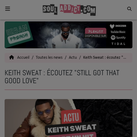
Home
Toutes les News
Accueil
Toutes les news
Actu
Keith Sweat : écoutez "Still Got That Good Love"
SOUL CULTURE
KEITH SWEAT : ÉCOUTEZ "STILL GOT THAT
Actu
GOOD LOVE"
Vidéos
Interviews
Talents
Top 5