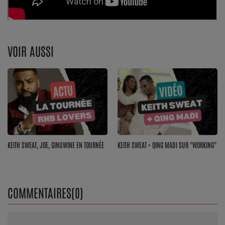
Dossier de Presse
Service Commercial
VOIR AUSSI
Contact
Se connecter
KEITH SWEAT, JOE, GINUWINE EN TOURNÉE
KEITH SWEAT + QING MADI SUR "WORKING"
COMMENTAIRES(0)