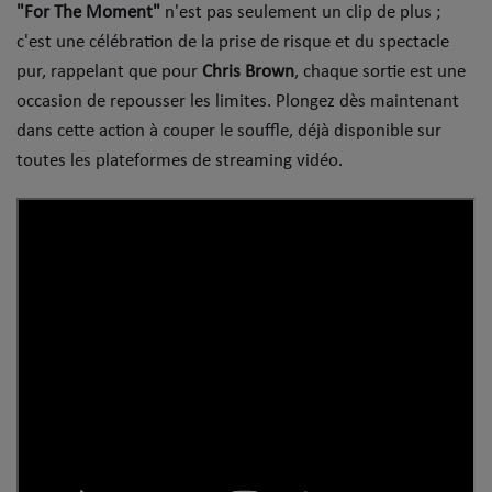
Dossier de Presse
"For The Moment"
n'est pas seulement un clip de plus ;
c'est une célébration de la prise de risque et du spectacle
Service Commercial
pur, rappelant que pour
Chris Brown
, chaque sortie est une
occasion de repousser les limites. ​Plongez dès maintenant
Contact
dans cette action à couper le souffle, déjà disponible sur
toutes les plateformes de streaming vidéo.
Se connecter