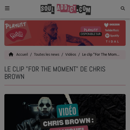
Home
Toutes les News
Accueil
Toutes les news
Vidéos
Le clip "For The Moment" de Chris Brown
SOUL CULTURE
LE CLIP "FOR THE MOMENT" DE CHRIS
Actu
BROWN
Vidéos
Interviews
Talents
Top 5