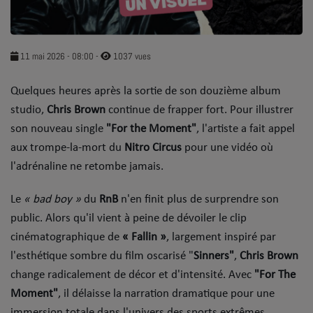
SOUL ADDICT PLAY
Flash News
11 mai 2026 - 08:00
-
1037 vues
5 bonnes raisons
Quelques heures après la sortie de son douzième album
studio,
Dans la Street
Chris Brown
continue de frapper fort. Pour illustrer
son nouveau single
"For the Moment"
, l'artiste a fait appel
C quoi ton Actu ?
aux trompe-la-mort du
Nitro Circus
pour une vidéo où
l'adrénaline ne retombe jamais.
Dans ton Téléphone
​Le
« bad boy »
du
RnB
n'en finit plus de surprendre son
Mic 2 Rue
public. Alors qu'il vient à peine de dévoiler le clip
Première Fois
cinématographique de
«
Fallin
»
, largement inspiré par
l'esthétique sombre du film oscarisé "
Sinners"
,
Chris Brown
change radicalement de décor et d'intensité. Avec
"For The
URBAN CULTURE
Moment"
, il délaisse la narration dramatique pour une
Sport
immersion totale dans l'univers des sports extrêmes.