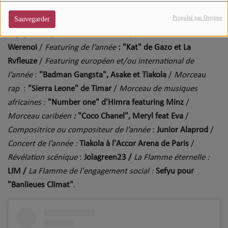
Artiste masculin de l’année :
Gims
/
Révélation féminine
:
Propulsé par Orejime
Sauvegarder
Fallon
/
Révélation masculine
:
L2B
/
Morceau de l’année
:
"Kyky2bondy' d'Hamza
/
Album rap
:
"Diamant noir" de
Werenoi
/
Featuring de l’année
: "Kat" de Gazo et La
Rvfleuze
/
Featuring européen et/ou international de
l’année
:
"Badman Gangsta", Asake et Tiakola
/
Morceau
rap
:
"Sierra Leone" de Timar
/
Morceau de musiques
africaines
:
"Number one" d'Himra featuring Minz
/
Morceau caribéen
:
"Coco Chanel", Meryl feat Eva
/
Compositrice ou compositeur de l’année
:
Junior Alaprod
/
Concert de l’année :
Tiakola à l'Accor Arena de Paris
/
Révélation scénique
:
Jolagreen23 /
La Flamme éternelle :
LIM /
La Flamme de l'engagement social :
Sefyu pour
"Banlieues Climat"
.