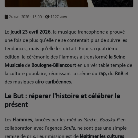
SOUL ADDICT PLAY
24 avril 2026 - 15:00
-
1127 vues
Flash News
​Le
jeudi 23 avril 2026
, la musique francophone a prouvé
5 bonnes raisons
une fois de plus qu'elle ne se contentait plus de suivre les
Dans la Street
tendances, mais qu'elle les dictait. Pour sa quatrième
édition, la cérémonie des Flammes a transformé
la Seine
C quoi ton Actu ?
Musicale
de
Boulogne-Billancourt
en un véritable temple de
la culture populaire, réunissant la crème du
rap,
du
RnB
et
Dans ton Téléphone
des musiques
afro-caribéennes.
Mic 2 Rue
​Le But : réparer l'histoire et célébrer le
Première Fois
présent
​Les
Flammes
, lancées par les médias
Yard
et
Booska-P
en
URBAN CULTURE
collaboration avec l'agence
Smile
, ne sont pas une simple
Sport
remise de prix. Leur mission est de
légitimer les cultures