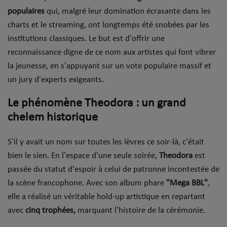
populaires
qui, malgré leur domination écrasante dans les
Mode
charts et le streaming, ont longtemps été snobées par les
Cinéma
institutions classiques. Le but est d'offrir une
reconnaissance digne de ce nom aux artistes qui font vibrer
Buzz
la jeunesse, en s'appuyant sur un vote populaire massif et
un jury d'experts exigeants.
Dossiers
​Le phénomène Theodora : un grand
AGENDA
chelem historique
Concerts
​S'il y avait un nom sur toutes les lèvres ce soir-là, c'était
bien le sien. En l'espace d'une seule soirée,
Theodora
est
Festivals
passée du statut d'espoir à celui de patronne incontestée de
la scène francophone. Avec son album phare
"Mega BBL"
,
CONCOURS
elle a réalisé un véritable hold-up artistique en repartant
avec
cinq trophées,
marquant l'histoire de la cérémonie.
CHARTS