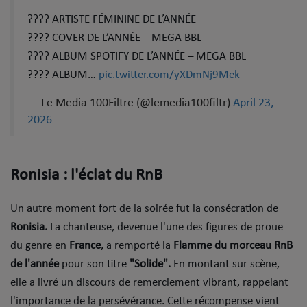
Dossier de Presse
???? ARTISTE FÉMININE DE L’ANNÉE
Service Commercial
???? COVER DE L’ANNÉE – MEGA BBL
???? ALBUM SPOTIFY DE L’ANNÉE – MEGA BBL
Contact
???? ALBUM…
pic.twitter.com/yXDmNj9Mek
— Le Media 100Filtre (@lemedia100filtr)
April 23,
Se connecter
2026
​Ronisia : l'éclat du RnB
​Un autre moment fort de la soirée fut la consécration de
Ronisia.
La chanteuse, devenue l'une des figures de proue
du genre en
France,
a remporté la
Flamme du morceau RnB
de l'année
pour son titre
"Solide".
En montant sur scène,
elle a livré un discours de remerciement vibrant, rappelant
l'importance de la persévérance. Cette récompense vient