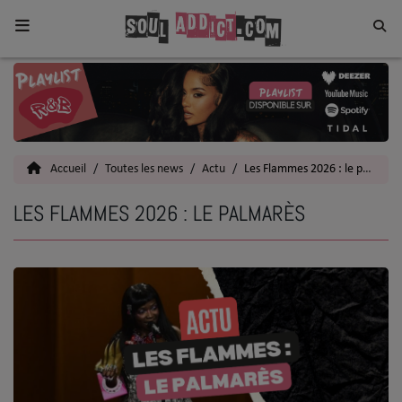
Home
Toutes les News
Accueil
Toutes les news
Actu
Les Flammes 2026 : le palmarès
SOUL CULTURE
LES FLAMMES 2026 : LE PALMARÈS
Actu
Vidéos
Interviews
Talents
Top 5