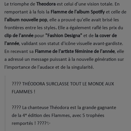
​Le triomphe de
Theodora
est celui d'une vision totale. En
Top Soul Addict
remportant à la fois la
Flamme de l'album Spotify
et celle de
l'album nouvelle pop
, elle a prouvé qu'elle avait brisé les
Wiki RnB
frontières entre les styles
.
Elle a également raflé les prix du
clip de l'année
pour
"Fashion Designa"
et de
la cover de
SOUL ADDICT RADIO
l'année
, validant son statut d'icône visuelle avant-gardiste.
En recevant sa
Flamme de l'artiste féminine de l'année
, elle
Grille des programmes
a adressé un message puissant à la nouvelle génération sur
Titres diffusés
l'importance de l'audace et de la singularité.
Playlist
???? THÉODORA SURCLASSE TOUT LE MONDE AUX
FLAMMES !
MY SOUL ADDICT
???? La chanteuse Théodora est la grande gagnante
T'Chat
de la 4ᵉ édition des Flammes, avec 5 trophées
L'équipe Soul Addict
remportés ! ????✨