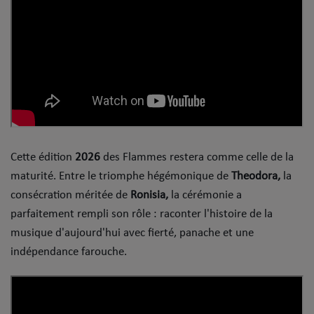
Cette édition
2026
des Flammes restera comme celle de la
maturité. Entre le triomphe hégémonique de
Theodora,
la
consécration méritée de
Ronisia
,
la cérémonie a
parfaitement rempli son rôle : raconter l'histoire de la
musique d'aujourd'hui avec fierté, panache et une
indépendance farouche.