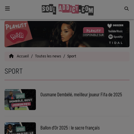
Home
Toutes les News
Accueil
Toutes les news
Sport
SOUL CULTURE
SPORT
Actu
Vidéos
Ousmane Dembélé, meilleur joueur Fifa de 2025
Interviews
Talents
Top 5
Ballon d’Or 2025 : le sacre français