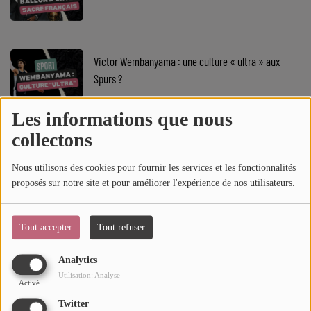
SOUL ADDICT PLAY
Flash News
Victor Wembanyama : une culture « ultra » aux
Spurs ?
5 bonnes raisons
Dans la Street
Les informations que nous
collectons
UFC Fight Night : un show explosif à Paris
C quoi ton Actu ?
Nous utilisons des cookies pour fournir les services et les fonctionnalités
Dans ton Téléphone
proposés sur notre site et pour améliorer l'expérience de nos utilisateurs.
Mic 2 Rue
Harlem Globetrotters : le basket devient spectacle
Tout accepter
Tout refuser
Première Fois
Analytics
URBAN CULTURE
Utilisation: Analyse
Activé
NBA 2025-26 : une saison pleine de promesses
Sport
Twitter