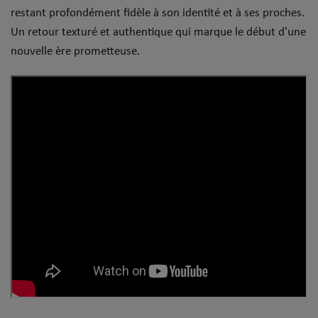
Dossier de Presse
restant profondément fidèle à son identité et à ses proches.
Un retour texturé et authentique qui marque le début d'une
Service Commercial
nouvelle ère prometteuse.
Contact
Se connecter