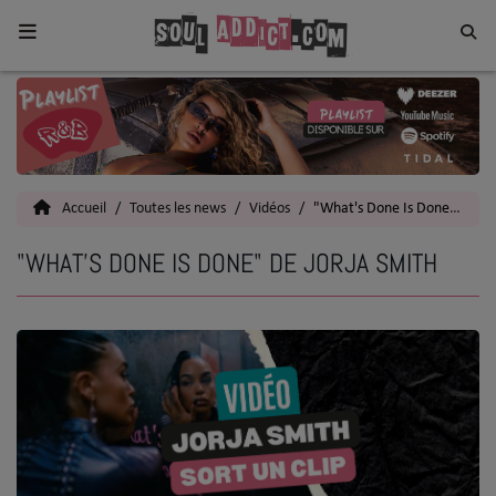
Home
Toutes les News
Accueil
Toutes les news
Vidéos
"What's Done Is Done" de Jorja Smith
SOUL CULTURE
"WHAT'S DONE IS DONE" DE JORJA SMITH
Actu
Vidéos
Interviews
Talents
Top 5