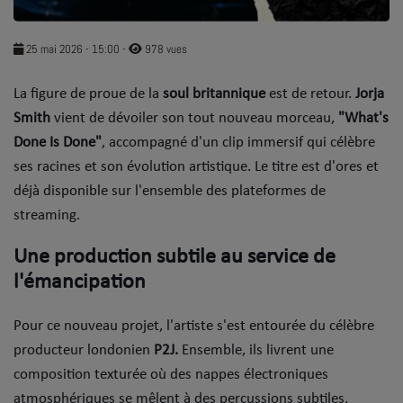
SOUL ADDICT PLAY
25 mai 2026 - 15:00
-
978 vues
Flash News
​La figure de proue de la
soul britannique
est de retour.
Jorja
5 bonnes raisons
Smith
vient de dévoiler son tout nouveau morceau,
"What's
Dans la Street
Done Is Done"
, accompagné d'un clip immersif qui célèbre
ses racines et son évolution artistique. Le titre est d'ores et
C quoi ton Actu ?
déjà disponible sur l'ensemble des plateformes de
streaming.
Dans ton Téléphone
​Une production subtile au service de
Mic 2 Rue
l'émancipation
Première Fois
Pour ce nouveau projet, l'artiste s'est entourée du célèbre
producteur londonien
P2J.
Ensemble, ils livrent une
URBAN CULTURE
composition texturée où des nappes électroniques
Sport
atmosphériques se mêlent à des percussions subtiles,