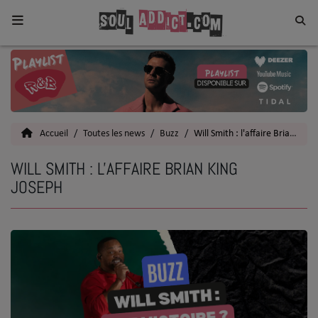
Home
Toutes les News
Accueil
Toutes les news
Buzz
Will Smith : l'affaire Brian King Joseph
SOUL CULTURE
WILL SMITH : L'AFFAIRE BRIAN KING
Actu
JOSEPH
Vidéos
Interviews
Talents
Top 5