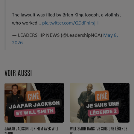
The lawsuit was filed by Brian King Joseph, a violinist
who worked…
pic.twitter.com/QDdFnIrsjH
— LEADERSHIP NEWS (@LeadershipNGA)
May 8,
2026
VOIR AUSSI
JAAFAR JACKSON : UN FILM AVEC WILL
WILL SMITH DANS "JE SUIS UNE LÉGENDE
SMITH
2"