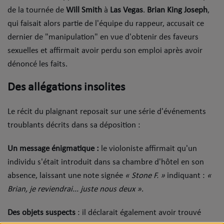
de la tournée de
Will Smith
à
Las Vegas
.
Brian King Joseph
,
Mode
qui faisait alors partie de l'équipe du rappeur, accusait ce
Cinéma
dernier de "manipulation" en vue d'obtenir des faveurs
sexuelles et affirmait avoir perdu son emploi après avoir
Buzz
dénoncé les faits.
Dossiers
​Des allégations insolites
​Le récit du plaignant reposait sur une série d'événements
AGENDA
troublants décrits dans sa déposition :
Concerts
Un message énigmatique :
le violoniste affirmait qu'un
Festivals
individu s'était introduit dans sa chambre d'hôtel en son
absence, laissant une note signée
« Stone F. »
indiquant :
«
CONCOURS
Brian, je reviendrai... juste nous deux »
.
Des objets suspects
: il déclarait également avoir trouvé
CHARTS