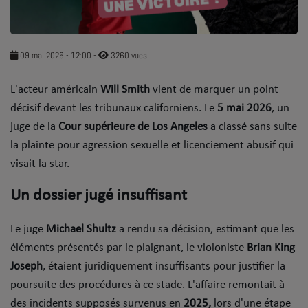
SOUL ADDICT PLAY
Flash News
09 mai 2026 - 12:00
-
3260 vues
5 bonnes raisons
L'acteur américain
Will Smith
vient de marquer un point
décisif devant les tribunaux californiens. Le
Dans la Street
5 mai 2026
, un
juge de la
Cour supérieure de Los Angeles
a classé sans suite
C quoi ton Actu ?
la plainte pour agression sexuelle et licenciement abusif qui
visait la star.
Dans ton Téléphone
​Un dossier jugé insuffisant
Mic 2 Rue
Première Fois
​Le juge
Michael Shultz
a rendu sa décision, estimant que les
éléments présentés par le plaignant, le violoniste
Brian King
Joseph
, étaient juridiquement insuffisants pour justifier la
URBAN CULTURE
poursuite des procédures à ce stade. ​L'affaire remontait à
Sport
des incidents supposés survenus en
2025,
lors d'une étape