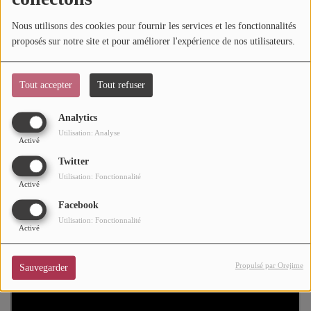
ACHETER DES TICKETS SUR SOUL ADDICT.COM
Mode
Nous utilisons des cookies pour fournir les services et les fonctionnalités
proposés sur notre site et pour améliorer l'expérience de nos utilisateurs.
Depuis le 14 novembre 2024, ils reviennent sur scène !
Cinéma
Black Legends est le plus bel hommage à la musique noire
Buzz
américaine avec de bonnes vibrations soul, gospel, motown,
Tout accepter
Tout refuser
disco, funk, hip-hop et RnB.
Dossiers
Analytics
Utilisation: Analyse
Activé
AGENDA
Twitter
Utilisation: Fonctionnalité
Concerts
Activé
Facebook
Festivals
Utilisation: Fonctionnalité
Activé
CONCOURS
Propulsé par Orejime
Sauvegarder
CHARTS