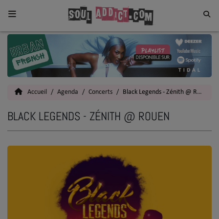
Home
Toutes les News
Accueil
Agenda
Concerts
Black Legends - Zénith @ Rouen
SOUL CULTURE
BLACK LEGENDS - ZÉNITH @ ROUEN
Actu
Vidéos
Interviews
Talents
Top 5