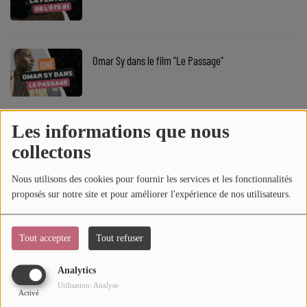
SOUL ADDICT PLAY
Flash News
Omar Sy dans le film "Le Passage"
5 bonnes raisons
Dans la Street
Les informations que nous
Kehlani + Usher sur "Shoulda Never"
C quoi ton Actu ?
collectons
Dans ton Téléphone
Nous utilisons des cookies pour fournir les services et les fonctionnalités
proposés sur notre site et pour améliorer l'expérience de nos utilisateurs.
Mic 2 Rue
L'Asvel officialise l'arrivée d'Armoni Brooks
Première Fois
Tout accepter
Tout refuser
Analytics
URBAN CULTURE
Utilisation: Analyse
Billboard RnB Songs (29 juin au 5 juillet 2026)
Activé
Sport