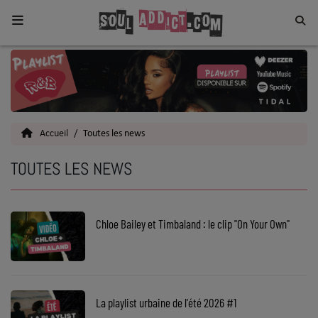
Home
Toutes les News
Accueil
Toutes les news
SOUL CULTURE
TOUTES LES NEWS
Actu
Vidéos
Chloe Bailey et Timbaland : le clip "On Your Own"
Interviews
Talents
Top 5
La playlist urbaine de l'été 2026 #1