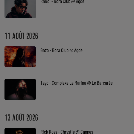
RnBoi - Bora Club @ Agde
Top Soul Addict
Wiki RnB
11 AOÛT 2026
SOUL ADDICT RADIO
Gazo - Bora Club @ Agde
Grille des programmes
Titres diffusés
Playlist
Tayc - Complexe Le Marina @ Le Barcarès
MY SOUL ADDICT
T'Chat
13 AOÛT 2026
L'équipe Soul Addict
Rick Ross - Chrystie @ Cannes