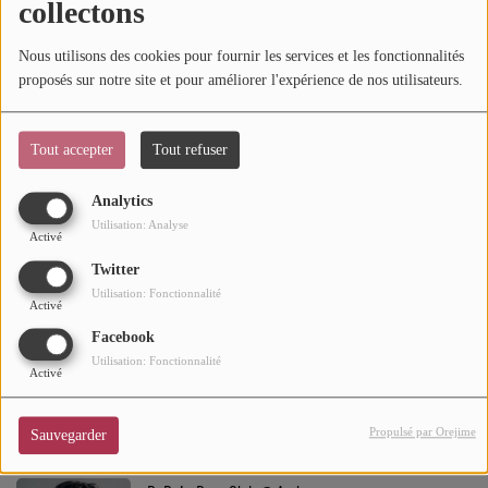
collectons
ACTUELLEMENT
Mode
Nous utilisons des cookies pour fournir les services et les fonctionnalités
Gospel Dream - Cathédrale américaine @ Paris
Cinéma
proposés sur notre site et pour améliorer l'expérience de nos utilisateurs.
Buzz
Tout accepter
Tout refuser
Dossiers
Sheesha Rose - Bizz'Art @ Paris
Analytics
Utilisation: Analyse
Activé
AGENDA
Twitter
Concerts
Utilisation: Fonctionnalité
Activé
09 AOÛT 2026
Festivals
Facebook
Utilisation: Fonctionnalité
Gims - Amnésia @ Agde
Activé
CONCOURS
Propulsé par Orejime
Sauvegarder
CHARTS