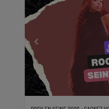
SOUL ADDICT PLAY
Flash News
5 bonnes raisons
Dans la Street
C quoi ton Actu ?
Dans ton Téléphone
Mic 2 Rue
Première Fois
URBAN CULTURE