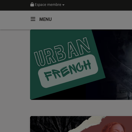
Espace membre
MENU
Home
Toutes les News
SOUL CULTURE
Actu
Vidéos
Interviews
Talents
Previous
Top 5