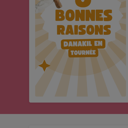
CHARTS
Top Soul Addict
Wiki RnB
SOUL ADDICT RADIO
Grille des programmes
Titres diffusés
Playlist
MY SOUL ADDICT
T'Chat
L'équipe Soul Addict