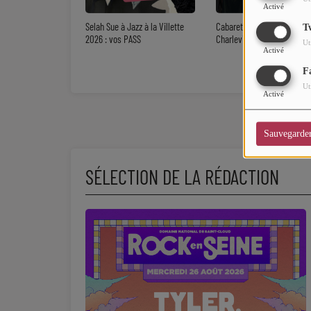
Activé
Selah Sue à Jazz à la Villette
Cabaret Vert 2026 à
T
2026 : vos PASS
Charleville-Mézières : vos 
Ut
Activé
F
Ut
Activé
Sauvegarde
SÉLECTION DE LA RÉDACTION