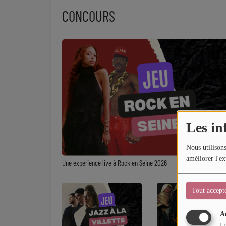
CONCOURS
Dossier de Presse
Service Commercial
Contact
Les in
Nous utilisons
améliorer l'ex
Une expérience live à Rock en Seine 2026
Tout accept
A
Ut