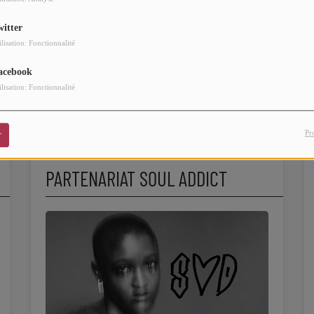
Attrap'sons 2026 en Bretagne :
Le Chien à Plumes 2026 à
Effe
witter
PASS
vos PASS
Langres : votre PASS 3 jours
les-
ilisation: Fonctionnalité
acebook
ilisation: Fonctionnalité
Pr
r
PARTENARIAT SOUL ADDICT