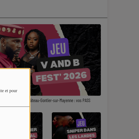
ite et pour
nd B Fest' 2026 à Château-Gontier-sur-Mayenne : vos PASS