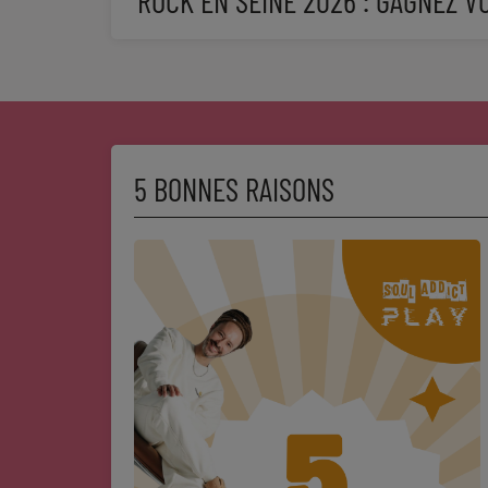
ROCK EN SEINE 2026 : GAGNEZ V
Sport
Mode
Cinéma
Buzz
5 BONNES RAISONS
Dossiers
AGENDA
Concerts
Festivals
CONCOURS