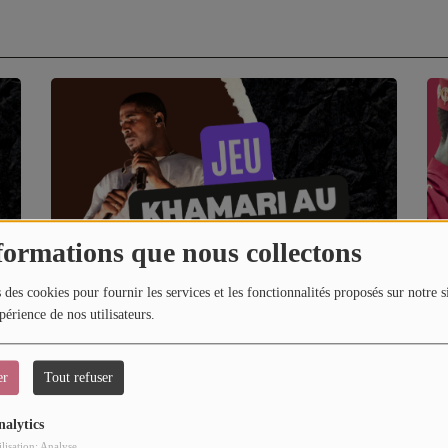
formations que nous collectons
 des cookies pour fournir les services et les fonctionnalités proposés sur notre s
périence de nos utilisateurs.
Une soirée avec Khamari au Trianon à Paris
V a
er
Tout refuser
nalytics
ilisation: Analyse