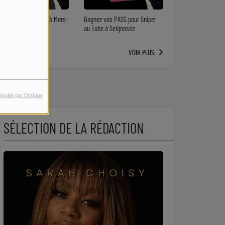
t.Mer Festival 2026 à Mers-
Gagnez vos PASS pour Sniper
Bains : vos PASS
au Tube à Seignosse
VOIR PLUS
opulsé par Orejime
SÉLECTION DE LA RÉDACTION