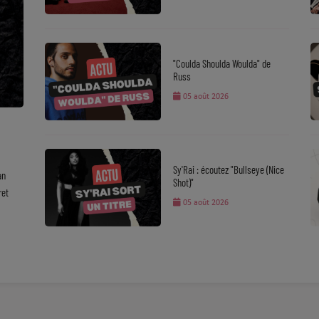
"Coulda Shoulda Woulda" de
Russ
05 août 2026
Sy'Rai : écoutez "Bullseye (Nice
an
Shot)"
ret
05 août 2026