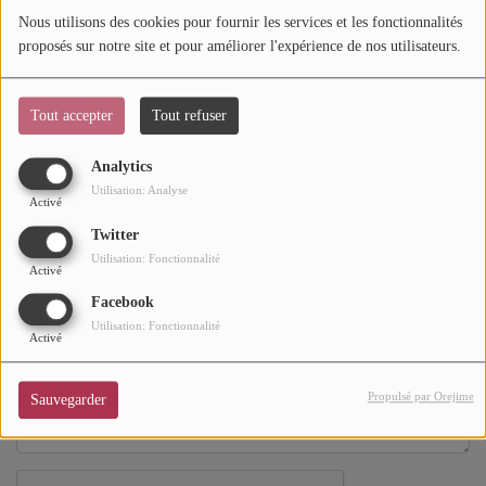
Nous utilisons des cookies pour fournir les services et les fonctionnalités
Téléphone
SOUL ADDICT PLAY
proposés sur notre site et pour améliorer l'expérience de nos utilisateurs.
Flash News
Tout accepter
Tout refuser
5 bonnes raisons
Site Web
Analytics
Dans la Street
Utilisation: Analyse
Activé
C quoi ton Actu ?
Sujet
*
Twitter
Utilisation: Fonctionnalité
Dans ton Téléphone
Activé
Facebook
Message
*
Mic 2 Rue
Utilisation: Fonctionnalité
Activé
Première Fois
Propulsé par Orejime
Sauvegarder
URBAN CULTURE
Sport