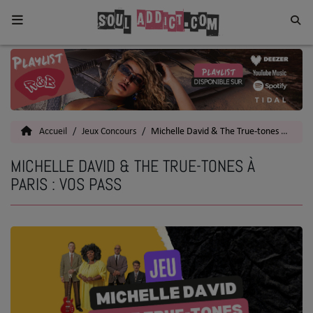
Home
Toutes les News
Accueil
Jeux Concours
Michelle David & The True-tones à Paris : vos PASS
SOUL CULTURE
MICHELLE DAVID & THE TRUE-TONES À
Actu
PARIS : VOS PASS
Vidéos
Interviews
Talents
Top 5