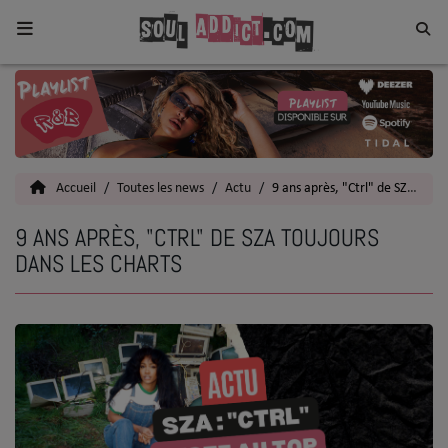
Home
Toutes les News
Accueil
Toutes les news
Actu
9 ans après, "Ctrl" de SZA toujours dans les charts
SOUL CULTURE
9 ANS APRÈS, "CTRL" DE SZA TOUJOURS
Actu
DANS LES CHARTS
Vidéos
Interviews
Talents
Top 5