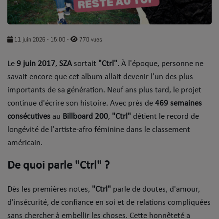
SOUL ADDICT PLAY
Flash News
11 juin 2026 - 15:00
-
770 vues
5 bonnes raisons
Le
9 juin 2017
,
SZA
sortait
"Ctrl"
. À l'époque, personne ne
savait encore que cet album allait devenir l'un des plus
Dans la Street
importants de sa génération. Neuf ans plus tard, le projet
C quoi ton Actu ?
continue d'écrire son histoire. Avec près de
469 semaines
consécutives
au
Billboard 200
,
"Ctrl"
détient le record de
Dans ton Téléphone
longévité de l'artiste-afro féminine dans le classement
Mic 2 Rue
américain.
Première Fois
De quoi parle "Ctrl" ?
Dès les premières notes,
"Ctrl"
parle de doutes, d'amour,
URBAN CULTURE
d'insécurité, de confiance en soi et de relations compliquées
Sport
sans chercher à embellir les choses. Cette honnêteté a