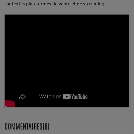
Dossier de Presse
toutes les plateformes de vente et de streaming.
Service Commercial
Contact
Se connecter
COMMENTAIRES(0)