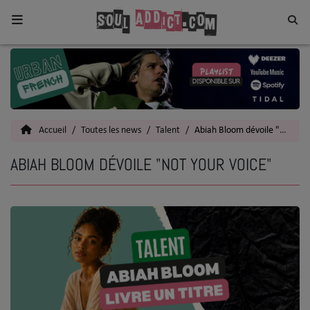
Home
Toutes les News
Accueil
Toutes les news
Talent
Abiah Bloom dévoile "Not Your Voice"
SOUL CULTURE
ABIAH BLOOM DÉVOILE "NOT YOUR VOICE"
Actu
Vidéos
Interviews
Talents
Top 5