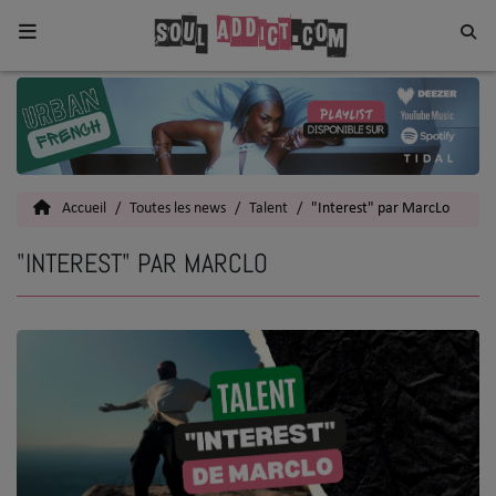
Home
Toutes les News
Accueil
Toutes les news
Talent
"Interest" par MarcLo
SOUL CULTURE
"INTEREST" PAR MARCLO
Actu
Vidéos
Interviews
Talents
Top 5