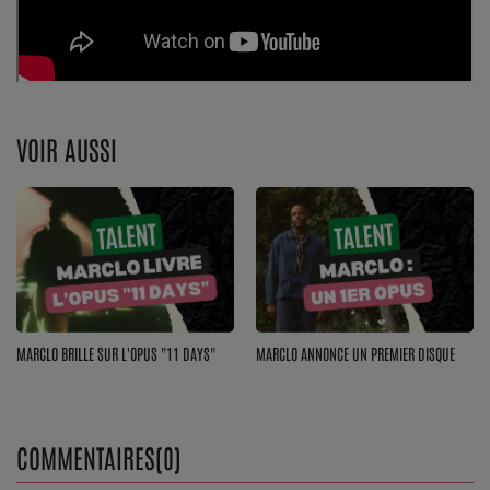
Top Soul Addict
Wiki RnB
VOIR AUSSI
SOUL ADDICT RADIO
Grille des programmes
Titres diffusés
Playlist
MARCLO BRILLE SUR L'OPUS "11 DAYS"
MARCLO ANNONCE UN PREMIER DISQUE
MY SOUL ADDICT
T'Chat
COMMENTAIRES(0)
L'équipe Soul Addict