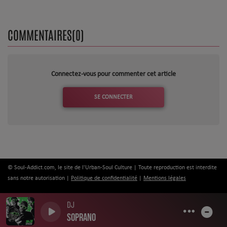
COMMENTAIRES(0)
Connectez-vous pour commenter cet article
SE CONNECTER
© Soul-Addict.com, le site de l'Urban-Soul Culture | Toute reproduction est interdite
sans notre autorisation |
Politique de confidentialité
|
Mentions légales
DJ
0
0
0
Soprano