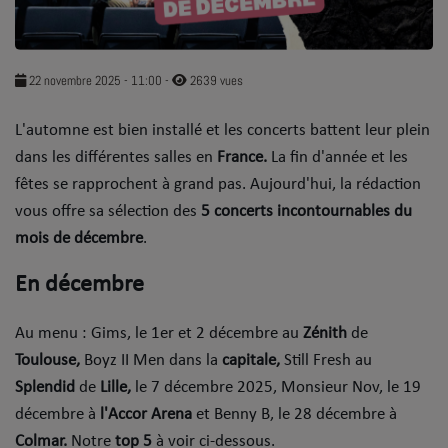
SOUL ADDICT PLAY
Flash News
22 novembre 2025 - 11:00
-
2639 vues
5 bonnes raisons
L'automne est bien installé et les concerts battent leur plein
Dans la Street
dans les différentes salles en
France.
La fin d'année et les
fêtes se rapprochent à grand pas. Aujourd'hui, la rédaction
C quoi ton Actu ?
vous offre sa sélection des
5 concerts incontournables du
mois de décembre
.
Dans ton Téléphone
En décembre
Mic 2 Rue
Première Fois
Au menu : Gims, le 1er et 2 décembre au
Zénith
de
Toulouse,
Boyz II Men dans la
capitale,
Still Fresh au
Splendid
de
Lille,
le 7 décembre 2025, Monsieur Nov, le 19
URBAN CULTURE
décembre à
l'Accor Arena
et Benny B, le 28 décembre à
Sport
Colmar.
Notre
top 5
à voir ci-dessous.