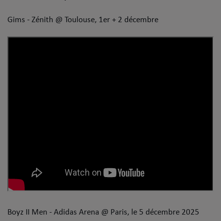
Mode
Gims - Zénith @ Toulouse, 1er + 2 décembre
Cinéma
Buzz
Dossiers
AGENDA
Concerts
Festivals
CONCOURS
Boyz II Men - Adidas Arena @ Paris, le 5 décembre 2025
CHARTS