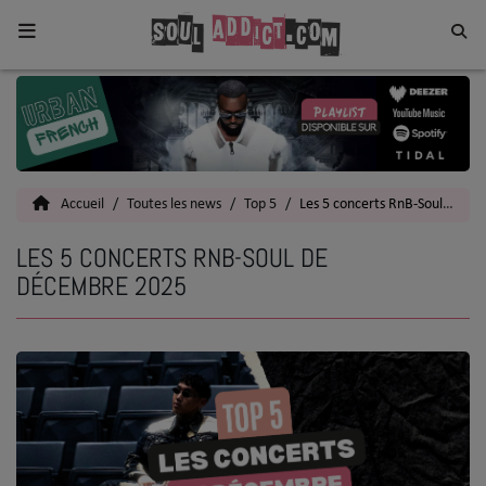
Home
Toutes les News
Accueil
Toutes les news
Top 5
Les 5 concerts RnB-Soul de décembre 2025
SOUL CULTURE
LES 5 CONCERTS RNB-SOUL DE
Actu
DÉCEMBRE 2025
Vidéos
Interviews
Talents
Top 5