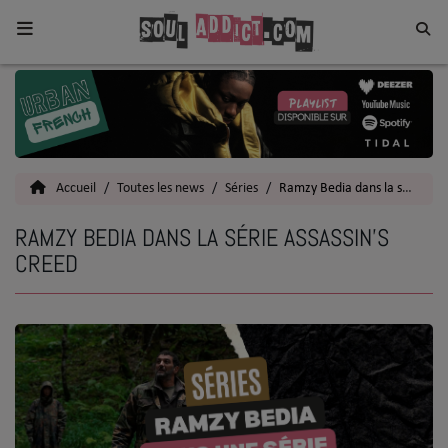
Home
Toutes les News
Accueil
Toutes les news
Séries
Ramzy Bedia dans la série Assassin's Creed
SOUL CULTURE
RAMZY BEDIA DANS LA SÉRIE ASSASSIN'S
Actu
CREED
Vidéos
Interviews
Talents
Top 5