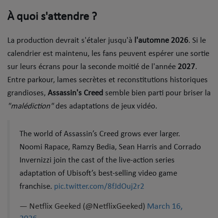
Dossier de Presse
​À quoi s'attendre ? ​
Service Commercial
La production devrait s'étaler jusqu'à
l'automne 2026
. Si le
Contact
calendrier est maintenu, les fans peuvent espérer une sortie
sur leurs écrans pour la seconde moitié de l'année
2027
.
Entre parkour, lames secrètes et reconstitutions historiques
Se connecter
grandioses,
Assassin's Creed
semble bien parti pour briser la
"malédiction"
des adaptations de jeux vidéo.
The world of Assassin’s Creed grows ever larger.
Noomi Rapace, Ramzy Bedia, Sean Harris and Corrado
Invernizzi join the cast of the live-action series
adaptation of Ubisoft’s best-selling video game
franchise.
pic.twitter.com/8fJdOuj2r2
— Netflix Geeked (@NetflixGeeked)
March 16,