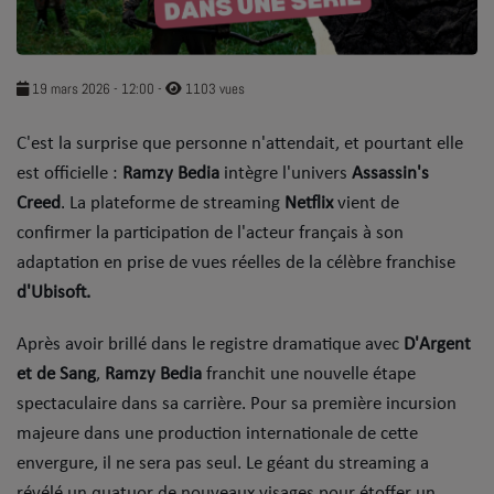
SOUL ADDICT PLAY
Flash News
19 mars 2026 - 12:00
-
1103 vues
5 bonnes raisons
​C'est la surprise que personne n'attendait, et pourtant elle
est officielle :
Dans la Street
Ramzy Bedia
intègre l'univers
Assassin's
Creed
. La plateforme de streaming
Netflix
vient de
C quoi ton Actu ?
confirmer la participation de l'acteur français à son
adaptation en prise de vues réelles de la célèbre franchise
Dans ton Téléphone
d'Ubisoft.
Mic 2 Rue
​Après avoir brillé dans le registre dramatique avec
D'Argent
Première Fois
et de Sang
,
Ramzy Bedia
franchit une nouvelle étape
spectaculaire dans sa carrière. Pour sa première incursion
majeure dans une production internationale de cette
URBAN CULTURE
envergure, il ne sera pas seul. Le géant du streaming a
Sport
révélé un quatuor de nouveaux visages pour étoffer un