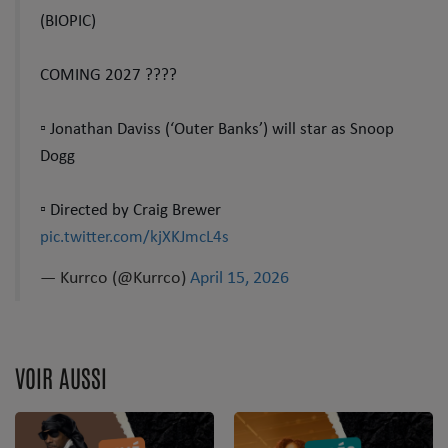
Dossier de Presse
(BIOPIC)
Service Commercial
COMING 2027 ????
Contact
▫️ Jonathan Daviss (‘Outer Banks’) will star as Snoop
Dogg
Se connecter
▫️ Directed by Craig Brewer
pic.twitter.com/kjXKJmcL4s
— Kurrco (@Kurrco)
April 15, 2026
VOIR AUSSI