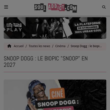
Home
Toutes les News
Accueil
Toutes les news
Cinéma
Snoop Dogg : le biopic "Snoop" en 2027
SOUL CULTURE
SNOOP DOGG : LE BIOPIC "SNOOP" EN
Actu
2027
Vidéos
Interviews
Talents
Top 5