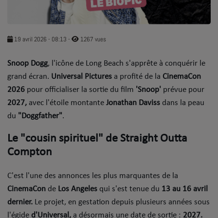
SOUL ADDICT PLAY
Flash News
19 avril 2026 - 08:13
-
1267 vues
5 bonnes raisons
Snoop Dogg
, l'icône de Long Beach s'apprête à conquérir le
grand écran.
Dans la Street
Universal Pictures
a profité de la
CinemaCon
2026
pour officialiser la sortie du film
'Snoop'
prévue pour
C quoi ton Actu ?
2027,
avec l'étoile montante
Jonathan Daviss
dans la peau
du
"Doggfather"
.
Dans ton Téléphone
​Le "cousin spirituel" de Straight Outta
Mic 2 Rue
Compton
Première Fois
​C'est l'une des annonces les plus marquantes de la
CinemaCon
de
Los Angeles
qui s'est tenue du
13 au 16 avril
URBAN CULTURE
dernier.
Le projet, en gestation depuis plusieurs années sous
Sport
l'égide
d'Universal,
a désormais une date de sortie :
2027.
​