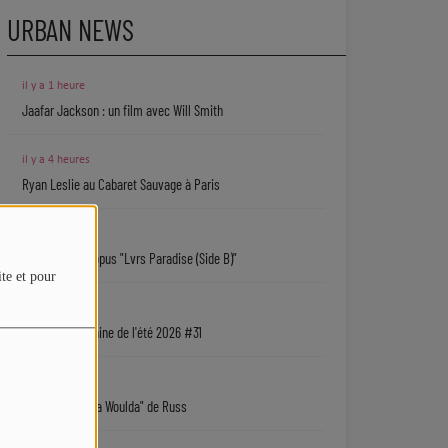
URBAN NEWS
il y a 1 heure
Jaafar Jackson : un film avec Will Smith
il y a 4 heures
Ryan Leslie au Cabaret Sauvage à Paris
il y a 8 heures
Isaiah Falls : l'opus "Lvrs Paradise (Side B)"
ite et pour
05/08
La playlist urbaine de l'été 2026 #31
05/08
"Coulda Shoulda Woulda" de Russ