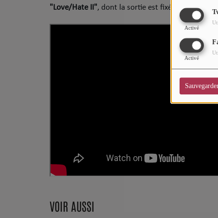
"Love/Hate II"
, dont la sortie est fixée au
10 juille
CHARTS
T
Ut
Top Soul Addict
Activé
F
Wiki RnB
Ut
Activé
SOUL ADDICT RADIO
Sauvegarde
Grille des programmes
Titres diffusés
Playlist
MY SOUL ADDICT
T'Chat
VOIR AUSSI
L'équipe Soul Addict