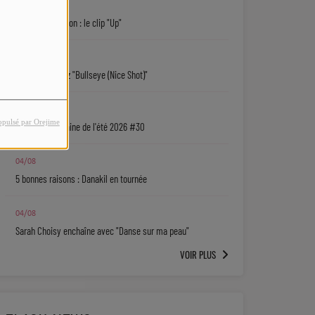
05/08
Keith D. Robinson : le clip "Up"
05/08
Sy'Rai : écoutez "Bullseye (Nice Shot)"
04/08
opulsé par Orejime
La playlist urbaine de l'été 2026 #30
04/08
5 bonnes raisons : Danakil en tournée
04/08
Sarah Choisy enchaîne avec "Danse sur ma peau"
VOIR PLUS