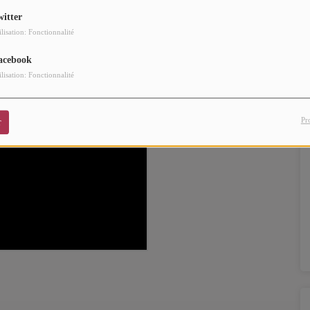
t 2026
.
witter
ilisation: Fonctionnalité
acebook
ilisation: Fonctionnalité
Pr
r