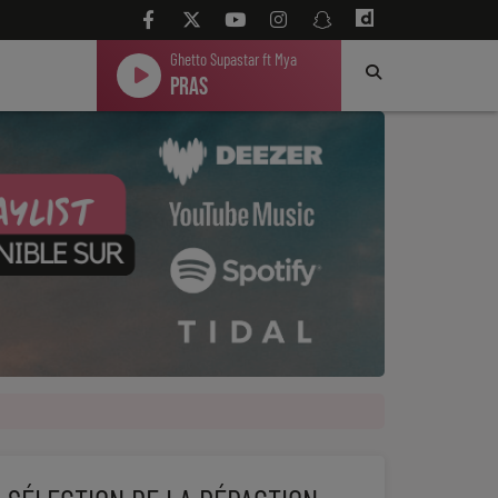
Ghetto Supastar ft Mya
Pras