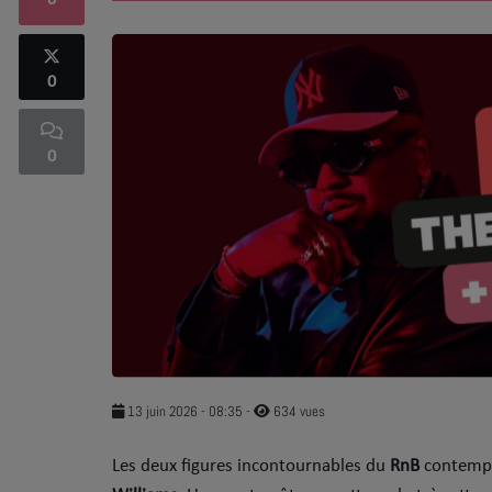
0
SOUL ADDICT PLAY
0
Flash News
5 bonnes raisons
0
Dans la Street
C quoi ton Actu ?
Dans ton Téléphone
Mic 2 Rue
Première Fois
13 juin 2026 - 08:35
-
634 vues
​Les deux figures incontournables du
RnB
contempo
URBAN CULTURE