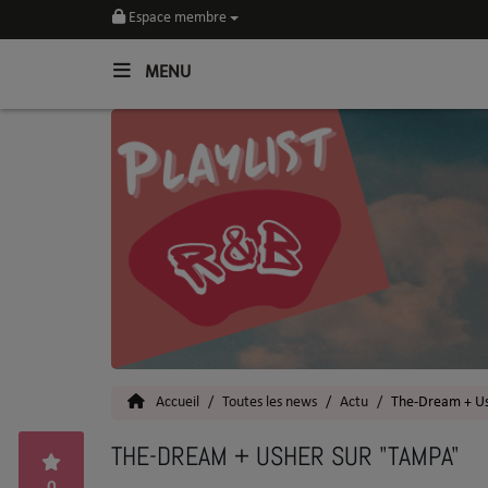
Espace membre
MENU
Home
Toutes les News
SOUL CULTURE
Actu
Vidéos
Interviews
Accueil
Toutes les news
Actu
The-Dream + Us
Talents
THE-DREAM + USHER SUR "TAMPA"
Top 5